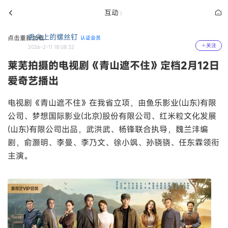
互动
舌尖上的螺丝钉
点击重新加载
认证会员
关注
2026-2-11 18:08:32
莱芜拍摄的电视剧《青山遮不住》定档2月12日
爱奇艺播出
电视剧《青山遮不住》在我省立项，由鱼乐影业(山东)有限
公司、梦想国际影业(北京)股份有限公司、红米粒文化发展
(山东)有限公司出品，武洪武、杨锋联合执导，魏兰沣编
剧，俞灏明、李曼、李乃文、徐小飒、孙骁骁、任东霖领衔
主演。