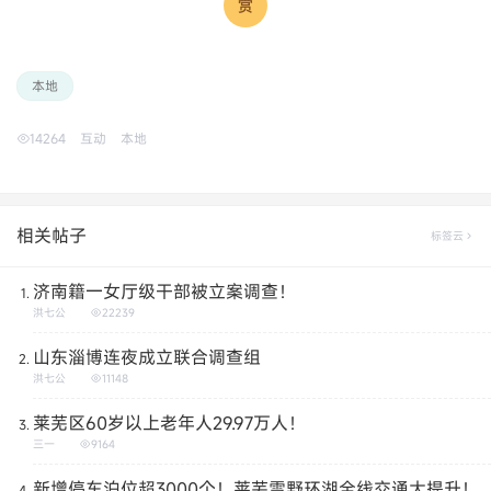
本地
14264
互动
本地
相关帖子
标签云
济南籍一女厅级干部被立案调查！
洪七公
22239
山东淄博连夜成立联合调查组
洪七公
11148
莱芜区60岁以上老年人29.97万人！
三一
9164
新增停车泊位超3000个！莱芜雪野环湖全线交通大提升！