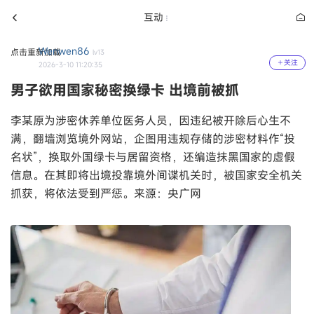
互动
Wenwen86
点击重新加载
lv13
关注
2026-3-10 11:20:35
男子欲用国家秘密换绿卡 出境前被抓
李某原为涉密休养单位医务人员，因违纪被开除后心生不
满，翻墙浏览境外网站，企图用违规存储的涉密材料作“投
名状”，换取外国绿卡与居留资格，还编造抹黑国家的虚假
信息。在其即将出境投靠境外间谍机关时，被国家安全机关
抓获，将依法受到严惩。‌‌来源：央广网