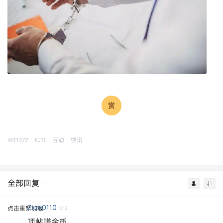
11372
11
互动
快讯
全部回复
11
Zxzx0110
点击重新加载
lv12
顶帖赚金币