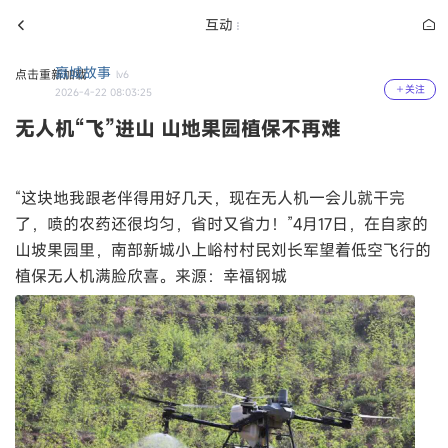
互动
嬴城故事
点击重新加载
lv6
关注
2026-4-22 08:03:25
无人机“飞”进山 山地果园植保不再难
“这块地我跟老伴得用好几天，现在无人机一会儿就干完
了，喷的农药还很均匀，省时又省力！”4月17日，在自家的
山坡果园里，南部新城小上峪村村民刘长军望着低空飞行的
植保无人机满脸欣喜。来源：幸福钢城