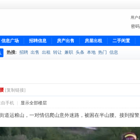
用户
密码
信息广场
招聘信息
房产出售
房屋出租
二手闲置
热搜:
招聘
出售
出租
转让
兼职
头条
本地
热门
信息
搜
索
腰
[复制链接]
来自手机
|
显示全部楼层
街道运粮山，一对情侣爬山意外迷路，被困在半山腰。接到报警