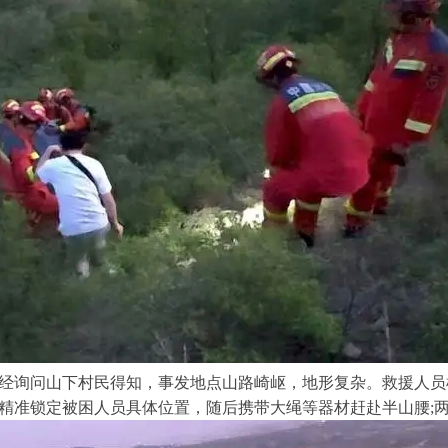
经询问山下村民得知，事发地点山路崎岖，地形复杂。救援人员
精准锁定被困人员具体位置，随后携带大绳等器材赶赴半山腰;