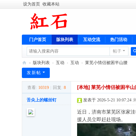
设为首页
收藏本站
门户首页
版块列表
互动交流
热门活动
帖子
便民服务
»
版块列表
›
互动
›
互动
›
莱芜小情侣被困半山腰
红
发新帖
石
[本地]
莱芜小情侣被困半山
查看:
10319
|
回复:
8
论
坛
舌尖上的螺丝钉
发表于 2026-5-21 10:07:24
近日，济南市莱芜区张家洼
援人员立即赶赴现场。