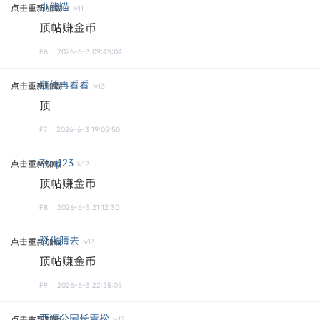
小熊猫
点击重新加载
lv11
顶帖赚金币
F6
2026-6-3 09:45:04
随便再看看
点击重新加载
lv13
顶
F7
2026-6-3 19:05:50
Zwq123
点击重新加载
lv12
顶帖赚金币
F8
2026-6-3 21:12:30
驳化腈去
点击重新加载
lv13
顶帖赚金币
F9
2026-6-3 22:55:05
西海公园长青松
点击重新加载
lv12