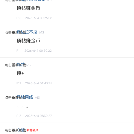
顶帖赚金币
F10
2026-6-4 00:25:06
布达拉不拉
点击重新加载
lv13
顶帖赚金币
F11
2026-6-4 00:50:22
飘然
点击重新加载
lv12
顶+
F12
2026-6-4 04:43:41
异域网络
点击重新加载
lv13
。。。
F13
2026-6-4 07:39:57
心晴
点击重新加载
荣誉会员