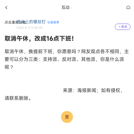
互动
舌尖上的螺丝钉
点击重新加载
认证会员
关注
2026-6-2 11:46:45
取消午休，改成16点下班！
取消午休，换提前下班，你愿意吗？网友观点各不相同，主
要可以分为三类：支持派、反对派、其他派，你是什么派
呢？
来源：海报新闻；如有侵权，
请联系删除。