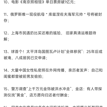
10、电影《南京照相馆》单日票房破1亿元；
11、俄罗斯唯一现役航母＂库兹涅佐夫海军元帅＂号将被封
存；
12、上海市民遇扔比买还难的尴尬， 旧家具清运难题待
解；
13、球首个！太平洋岛国图瓦卢计划“全体移民”：25年后或
被淹，八成居民已交申请；
14、大量中国女性私密照在外网传播，亲历者发声：自己和
闺蜜都曾被前男友偷拍；
15、警方调查“上千万元金饰被洪水冲走”，金店：有人带探
测仪找“黄金”，店方愿向归还者付酬金；