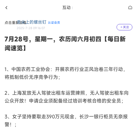
互动
舌尖上的螺丝钉
点击重新加载
认证会员
关注
2025-7-28 09:16:07
7月28号，星期一，农历闰六月初四【每日新
闻速览】
1、中国农药工业协会：开展农药行业正风治卷三年行动，
将抵制低价无序竞争行为；
2、上海发放无人驾驶出租车运营牌照，无人驾驶出租车向
公众开放！申请企业须配备经过培训考核合格的安全员；
3、女子坚持要取走390万元现金，长沙一银行柜员无奈报
警！；