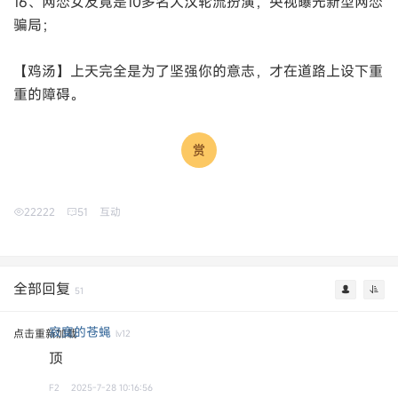
16、网恋女友竟是10多名大汉轮流扮演，央视曝光新型网恋
骗局；
【鸡汤】上天完全是为了坚强你的意志，才在道路上设下重
重的障碍。
22222
51
互动
全部回复
51
寂寞的苍蝇
点击重新加载
lv12
顶
F2
2025-7-28 10:16:56