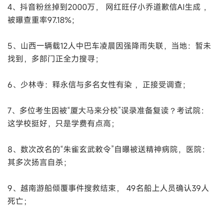
4、抖音粉丝掉到2000万， 网红旺仔小乔道歉信AI生成 ，
被曝查重率97.18%；
5、山西一辆载12人中巴车凌晨因强降雨失联，当地：暂未
找到，多部门正全力搜寻；
6、少林寺：释永信与多名女性有染 ，正接受调查；
7、多位考生因被“厦大马来分校”误录准备复读？考试院：
这学校挺好，只是学费有点高；
8、数次改名的“朱雀玄武敕令”自曝被送精神病院，医院：
其多次扬言自杀；
9、越南游船倾覆事件搜救结束， 49名船上人员确认39人
死亡；