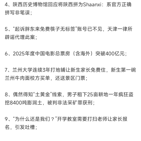
4、陕西历史博物馆回应将陕西拼为Shaanxi：系官方正确
拼写非笔误；
5、“起诉胖东来免费筷子无标签”账号已不见，天津一律所
辟谣代理此案；
6、2025年度中国电影总票房（含海外）突破400亿元；
7、兰州大学连续3年打地铺让新生家长免费住，新生第一碗
兰州牛肉面校方买单，还送景区门票；
8、偶然得知“土黄金”线索，男子租下25亩耕地一年疯狂盗
挖8400吨膨润土，被判非法采矿罪获刑；
9、“为什么还是我们？”开学教室需要打扫老师让家长报
名，引发吐槽；