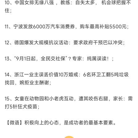
10、中国女排无缘八强 ，教练：自失太多， 机会球把握不
住；
11、宁波发放6000万汽车消费券，购车最高补贴5500元；
12、德国爆发大规模抗议活动：要求政府干预巴以冲突；
13、“9月1日起，全民交社保”？专家：纯属误读！；
14、浙江一业主误丢价值10万婚戒：6名环卫工翻5吨垃圾
找回，婉拒业主酬谢；
15、女童在动物园和小老虎互动，遭其咬伤右腿，家长：需
打5针狂犬疫苗；
【微语】积极向上的心态，是成功者的最基本要素。