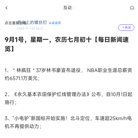
互动
舌尖上的螺丝钉
点击重新加载
认证会员
关注
2025-9-1 07:26:21
9月1号，星期一，农历七月初十【每日新闻速
览】
1、＂林疯狂＂37岁林书豪宣布退役， NBA职业生涯总薪资
约6571.1万美元；
2、《永久基本农田保护红线管理办法》公布，自10月1日起
施行；
3、“小电驴”新国标开始实施！北斗定位，车速超25km/h电
机不再提供动力；