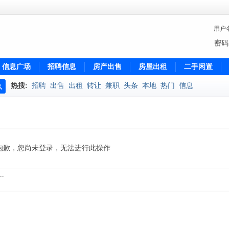
用户
密码
信息广场
招聘信息
房产出售
房屋出租
二手闲置
热搜:
招聘
出售
出租
转让
兼职
头条
本地
热门
信息
搜
索
抱歉，您尚未登录，无法进行此操作
.