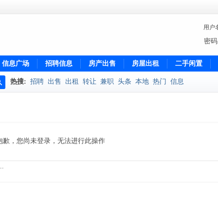
用户
密码
信息广场
招聘信息
房产出售
房屋出租
二手闲置
热搜:
招聘
出售
出租
转让
兼职
头条
本地
热门
信息
搜
索
抱歉，您尚未登录，无法进行此操作
.