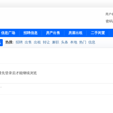
用户
密码
信息广场
招聘信息
房产出售
房屋出租
二手闲置
热搜:
招聘
出售
出租
转让
兼职
头条
本地
热门
信息
搜
索
请先登录后才能继续浏览
.