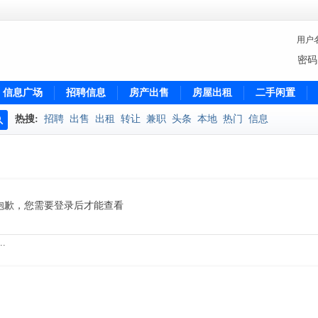
用户
密码
信息广场
招聘信息
房产出售
房屋出租
二手闲置
热搜:
招聘
出售
出租
转让
兼职
头条
本地
热门
信息
搜
索
抱歉，您需要登录后才能查看
.